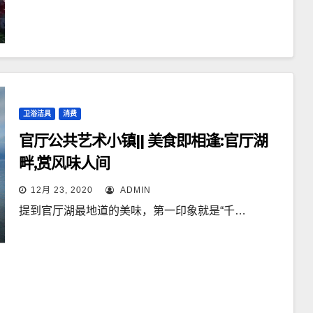
卫浴洁具
消费
官厅公共艺术小镇|| 美食即相逢:官厅湖
畔,赏风味人间
12月 23, 2020
ADMIN
提到官厅湖最地道的美味，第一印象就是“千…