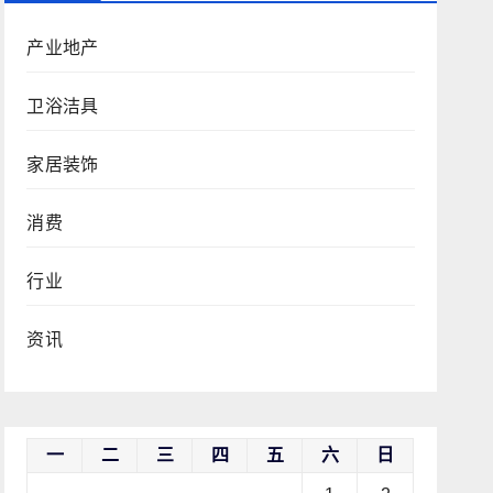
产业地产
卫浴洁具
家居装饰
消费
行业
资讯
一
二
三
四
五
六
日