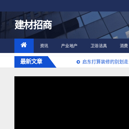
跳
至
内
建材招商
容
资讯
产业地产
卫浴洁具
消费
最新文章
中国制造的真正转折点
启东打算装修的别划走，本地专业