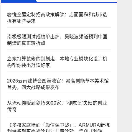
奢悦全屋定制招商政策解读：店面面积和城市选
择有哪些要求
南极极限测试成绩单出炉，吴晓波频道预判中国
制造的真正转折点
启东打算装修的别划走，本地专业模块化设计机
构帮你装出舒适好家
2026云南建博会圆满收官！易高创能草本美术馆
首秀，四大战略成果发布
从流动摊贩到剑指3000家：“柳陈记”夫妇的创业
传奇
《多孩家庭墙面「颜值保卫战」：ARMURA新抗
刮擦系列蛋壳光涂料让儿童涂鸦、手印「秒消