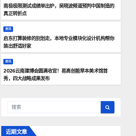
南极极限测试成绩单出炉，吴晓波频道预判中国制造的
真正转折点
资讯
资讯
启东打算装修的别划走，本地专业模块化设计机构帮你
南极极限测试成绩单出炉，吴晓
装出舒适好家
的真正转折点
资讯
2026云南建博会圆满收官！易高创能草本美术馆首
6月 9, 2026
ADMIN
秀，四大战略成果发布
近期文章