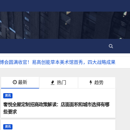
收官！易高创能草本美术馆首秀，四大战略成果发布
从流动摊
最新
热门
趋势
资讯
奢悦全屋定制招商政策解读：店面面积和城市选择有哪
些要求
资讯