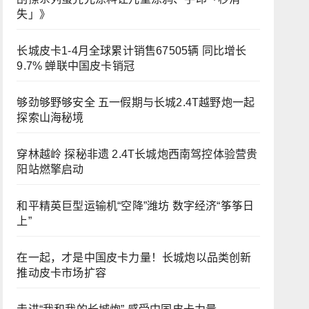
失」》
长城皮卡1-4月全球累计销售67505辆 同比增长
9.7% 蝉联中国皮卡销冠
够劲够野够安全 五一假期与长城2.4T越野炮一起
探索山海秘境
穿林越岭 探秘非遗 2.4T长城炮西南驾控体验营贵
阳站燃擎启动
和平精英巨型运输机“空降”潍坊 数字经济“筝筝日
上”
在一起，才是中国皮卡力量！长城炮以品类创新
推动皮卡市场扩容