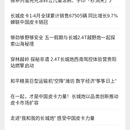
擦系列蛋壳光涂料让儿童涂鸦、手印「秒消失」》
长城皮卡1-4月全球累计销售67505辆 同比增长9.7%
蝉联中国皮卡销冠
够劲够野够安全 五一假期与长城2.4T越野炮一起探
索山海秘境
穿林越岭 探秘非遗 2.4T长城炮西南驾控体验营贵阳
站燃擎启动
和平精英巨型运输机“空降”潍坊 数字经济“筝筝日上”
在一起，才是中国皮卡力量！长城炮以品类创新推动
皮卡市场扩容
走进“我和我的长城炮” 感受中国皮卡力量