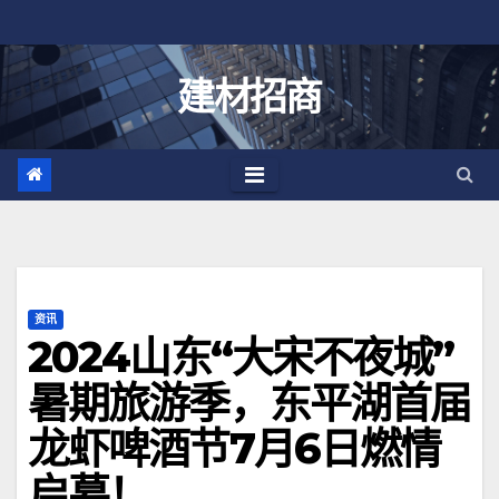
跳
至
内
建材招商
容
资讯
2024山东“大宋不夜城”
暑期旅游季，东平湖首届
龙虾啤酒节7月6日燃情
启幕！