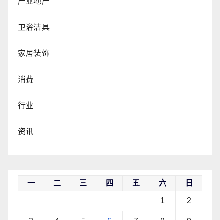
产业地产
卫浴洁具
家居装饰
消费
行业
资讯
一
二
三
四
五
六
日
1
2