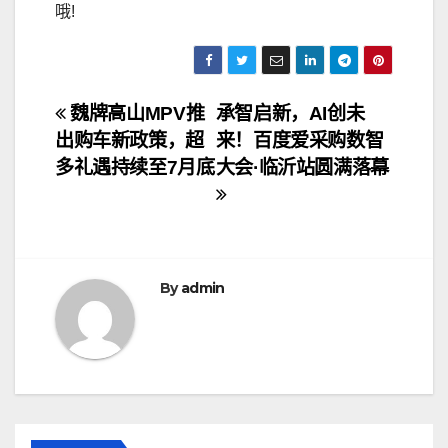
哦!
文
魏牌高山MPV推
承智启新，AI创未
出购车新政策，超
来！百度爱采购数智
章
多礼遇持续至7月底
大会·临沂站圆满落幕
导
航
By
admin