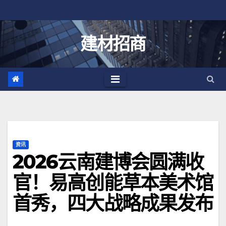
跳
至
内
建材招商
容
资讯
2026云南建博会圆满收
官！易高创能草本美术馆
首秀，四大战略成果发布