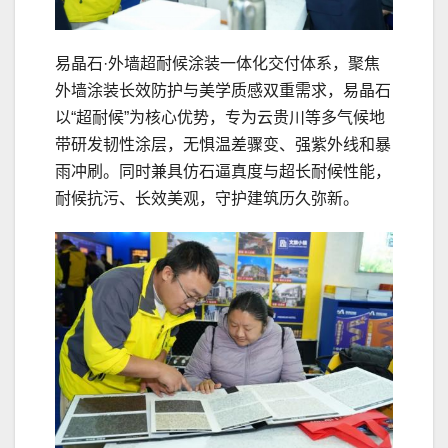
易晶石·外墙超耐候涂装一体化交付体系，聚焦
外墙涂装长效防护与美学质感双重需求，易晶石
以“超耐候”为核心优势，专为云贵川等多气候地
带研发韧性涂层，无惧温差骤变、强紫外线和暴
雨冲刷。同时兼具仿石逼真度与超长耐候性能，
耐候抗污、长效美观，守护建筑历久弥新。