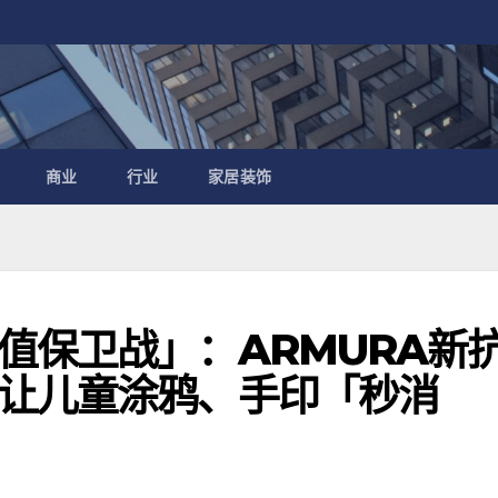
商业
行业
家居装饰
值保卫战」：ARMURA新
让儿童涂鸦、手印「秒消