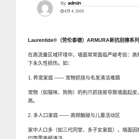
By
admin
6月 4, 2025
Laurentide®
（
劳伦泰德
）
ARMURA新抗刮擦系列
在高流量区域环境中，墙面常常面临严峻考验：高
下永久性损伤。如：
1. 养宠家庭 —— 宠物抓挠与毛发清洁难题
宠物（如猫咪、狗狗）的利爪抓挠易导致墙面起皮
高。
2. 多人口家庭 —— 高频触碰与儿童活动区
家中人口多（如三代同堂、多子女家庭），墙面因
印等需高频清洁。