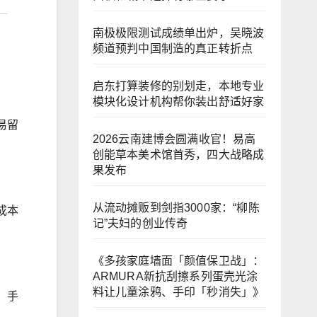
南极极限测试成绩单出炉，吴晓波
频道预判中国制造的真正转折点
启东打算装修的别划走，本地专业
模块化设计机构帮你装出舒适好家
易留
2026云南建博会圆满收官！易高
创能草本美术馆首秀，四大战略成
果发布
从流动摊贩到剑指3000家：“柳陈
成本
记”夫妇的创业传奇
《多孩家庭墙面「颜值保卫战」：
ARMURA新抗刮擦系列蛋壳光涂
料让儿童涂鸦、手印「秒消失」》
、手