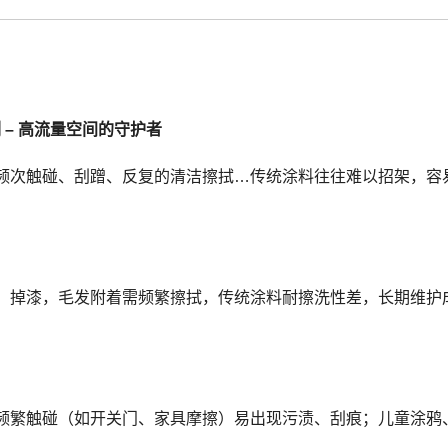
 – 高流量空间的守护者
频次触碰、刮蹭、反复的清洁擦拭…传统涂料往往难以招架，容
、掉漆，毛发附着需频繁擦拭，传统涂料耐擦洗性差，长期维护
频繁触碰（如开关门、家具摩擦）易出现污渍、刮痕；儿童涂鸦