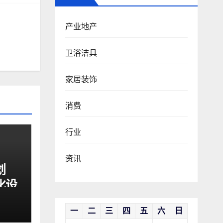
产业地产
卫浴洁具
家居装饰
消费
行业
资讯
划
化设
适好
一
二
三
四
五
六
日