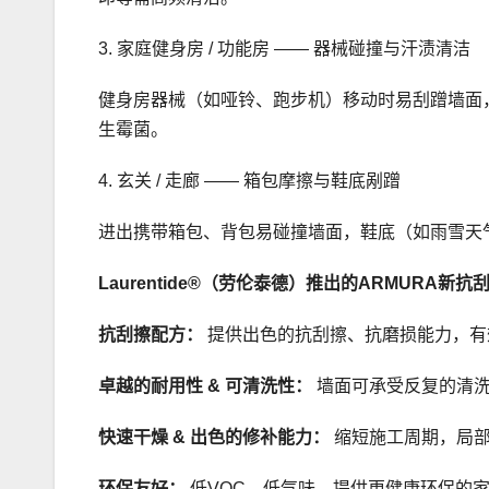
3. 家庭健身房 / 功能房 —— 器械碰撞与汗渍清洁
健身房器械（如哑铃、跑步机）移动时易刮蹭墙面
生霉菌。
4. 玄关 / 走廊 —— 箱包摩擦与鞋底剐蹭
进出携带箱包、背包易碰撞墙面，鞋底（如雨雪天
Laurentide®（劳伦泰德
）
推出的ARMURA新抗
抗刮擦配方：
提供出色的抗刮擦、抗磨损能力，有
卓越的耐用性 & 可清洗性：
墙面可承受反复的清洗
快速干燥 & 出色的修补能力：
缩短施工周期，局
环保友好：
低VOC，低气味，提供更健康环保的