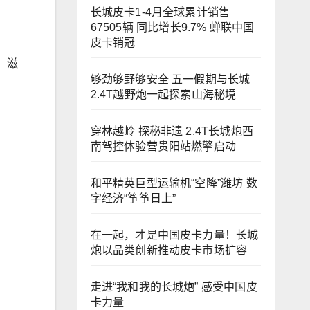
长城皮卡1-4月全球累计销售
67505辆 同比增长9.7% 蝉联中国
皮卡销冠
、滋
够劲够野够安全 五一假期与长城
2.4T越野炮一起探索山海秘境
穿林越岭 探秘非遗 2.4T长城炮西
南驾控体验营贵阳站燃擎启动
和平精英巨型运输机“空降”潍坊 数
字经济“筝筝日上”
在一起，才是中国皮卡力量！长城
炮以品类创新推动皮卡市场扩容
走进“我和我的长城炮” 感受中国皮
卡力量