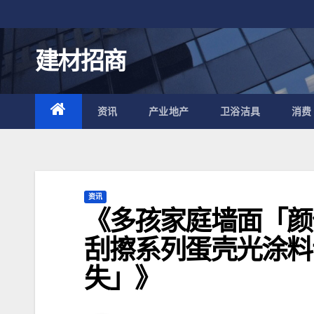
跳
至
内
建材招商
容
资讯
产业地产
卫浴洁具
消费
资讯
《多孩家庭墙面「颜
刮擦系列蛋壳光涂料
失」》