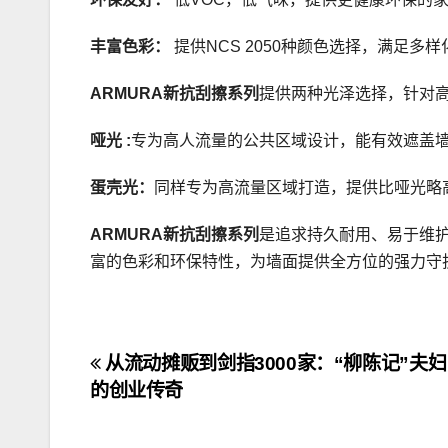
丰富色彩：
提供NCS 2050种颜色选择，满足多
ARMURA新抗刮擦系列
提供两种光泽选择，针对
哑光 :
专为高人流量的公共区域设计，能有效遮盖
蛋壳光
：
同样专为高流量区域打造，提供比哑光略
ARMURA
新抗刮擦系列
是追求持久耐用、易于维
富的色彩和环保特性，为墙面提供全方位的强力守
文
从流动摊贩到剑指3000家：“柳陈记”夫妇
的创业传奇
章