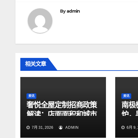
导
航
By
admin
相关文章
资讯
资讯
奢悦全屋定制招商政策
南极
解读：店面面积和城市
炉，
选择有哪些要求
国制
7月 31, 2026
ADMIN
6月 9, 