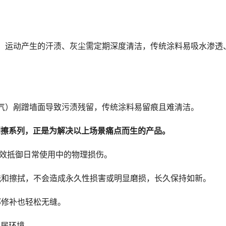
，运动产生的汗渍、灰尘需定期深度清洁，传统涂料易吸水渗透
气）剐蹭墙面导致污渍残留，传统涂料易留痕且难清洁。
刮擦系列，正是为解决
以上场景痛点
而生的
产品。
效抵御日常使用中的物理损伤。
和擦拭，不会造成永久性损害或明显磨损，长久保持如新。
部修补也轻松无缝。
家居环境。