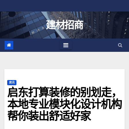
跳
至
内
建材招商
容
资讯
启东打算装修的别划走，
本地专业模块化设计机构
帮你装出舒适好家