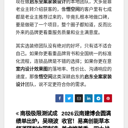
现在做
启东全案家装设计
的本地团队，大多是靠
老业主转介绍获客的，像
悟空间
的客户里有七成
都是老业主推荐过来的，毕竟扎根本地做口碑，
要是做砸了一个项目，整个圈子都知道，反而比
外来的品牌更看重服务质量和业主满意度。
其实选装修团队没有绝对的好坏，只有适不适合
自己。如果你更看重品牌背书和全国统一的标准
化流程，连锁品牌是不错的选择；如果你更在意
室内设计效果图
的落地率、性价比、沟通响应的
速度，那像
悟空间
这类深耕启东的
启东全案家装
设计
团队，说不定更符合你的需求。
文
南极极限测试成
2026云南建博会圆满
绩单出炉，吴晓波
收官！易高创能草本
章