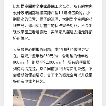
比如
悟空间
做
全案家装施工
这么久，所有的
室内
设计效果图
都是按实际户型1:1建模渲染的，小
到插座的位置、柜子的进深，大到整个空间的动
线布局，都和实际施工的标准完全对齐，不会出
现效果图里看着宽敞，实际家具摆进去连走路都
挤的情况。
大家最关心的报价问题，本地团队也做得更实
在，常规户型半包850元/㎡，含地暖的话半包
900元/㎡，别墅半包1000元/㎡，所有的项目都
列得清清楚楚，签合同前就把所有费用说透，不
会后期随便加增项，省下来的钱完全可以升级更
好的家电或者软装。