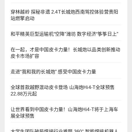
穿林越岭 探秘非遗 2.4T长城炮西南驾控体验营贵阳
站燃擎启动
和平精英巨型运输机“空降”潍坊 数字经济“筝筝日上”
在一起，才是中国皮卡力量！长城炮以品类创新推动
皮卡市场扩容
走进“我和我的长城炮” 感受中国皮卡力量
全球首款越野混动皮卡登场 山海炮Hi4-T全球预售
22.88万元起
让世界看到中国皮卡力量！山海炮Hi4-T将于上海车
展全球预售
大学生团队破局焊接行业难题 360° 智能焊接机器人