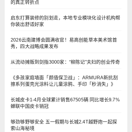
的真正转折点
启东打算装修的别划走，本地专业模块化设计机构帮
你装出舒适好家
2026云南建博会圆满收官！易高创能草本美术馆首
秀，四大战略成果发布
从流动摊贩到剑指3000家：“柳陈记”夫妇的创业传奇
《多孩家庭墙面「颜值保卫战」：ARMURA新抗刮
擦系列蛋壳光涂料让儿童涂鸦、手印「秒消失」》
长城皮卡1-4月全球累计销售67505辆 同比增长9.7%
蝉联中国皮卡销冠
够劲够野够安全 五一假期与长城2.4T越野炮一起探
索山海秘境