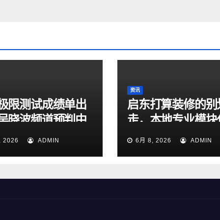
资讯
极限测试成绩单出
启东打算装修的别
吴晓波频道预判中
走，本地专业模块
造的真正转折点
计机构帮你装出舒
, 2026
ADMIN
6月 8, 2026
ADMIN
家