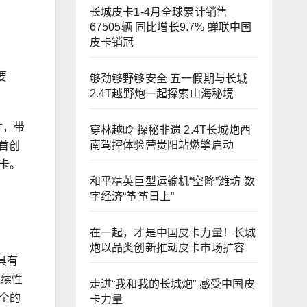
长城皮卡1-4月全球累计销售
67505辆 同比增长9.7% 蝉联中国
皮卡销冠
要
够劲够野够安全 五一假期与长城
2.4T越野炮一起探索山海秘境
寸，带
穿林越岭 探秘非遗 2.4T长城炮西
南驾控体验营贵阳站燃擎启动
首创
卡。
和平精英巨型运输机“空降”潍坊 数
字经济“筝筝日上”
在一起，才是中国皮卡力量！长城
炮以品类创新推动皮卡市场扩容
具有
连续性
走进“我和我的长城炮” 感受中国皮
全的
卡力量