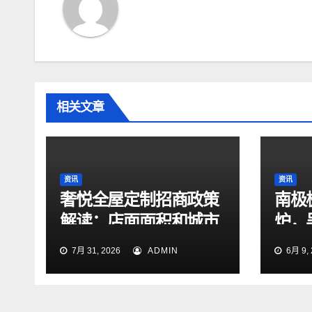
相关文章
资讯
资讯
奢悦全屋定制招商政策
南极
解读：店面面积和城市
炉，
选择有哪些要求
国制
7月 31, 2026
ADMIN
6月 9, 