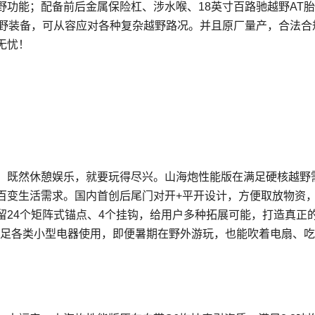
功能；配备前后金属保险杠、涉水喉、18英寸百路驰越野AT胎
万级越野装备，可从容应对各种复杂越野路况。并且原厂量产，合法合
无忧！
，既然休憩娱乐，就要玩得尽兴。山海炮性能版在满足硬核越野
百变生活需求。国内首创后尾门对开+平开设计，方便取放物资
留24个矩阵式锚点、4个挂钩，给用户多种拓展可能，打造真正
满足各类小型电器使用，即便暑期在野外游玩，也能吹着电扇、