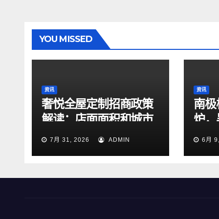
YOU MISSED
资讯
资讯
奢悦全屋定制招商政策
南极
解读：店面面积和城市
炉，
选择有哪些要求
国制
7月 31, 2026
ADMIN
6月 9