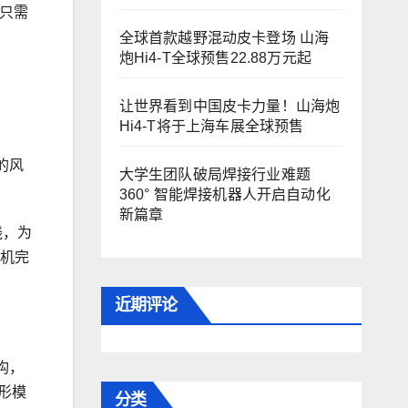
只需
全球首款越野混动皮卡登场 山海
炮Hi4-T全球预售22.88万元起
让世界看到中国皮卡力量！山海炮
Hi4-T将于上海车展全球预售
的风
大学生团队破局焊接行业难题
360° 智能焊接机器人开启自动化
新篇章
线，为
动机完
近期评论
构，
形模
分类