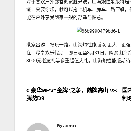
对于喜欢户外露营的家庭来说，山海炮性能版将是一
证，只要你想，就可以拖上机车、房车、路亚艇，
能在户外享受到家一般的舒适与惬意。
携家出游，畅玩一路。山海炮性能版以“更大、更
在，尽享欢乐假期！即日起至8月31日，购买山海炮
3000元老友礼等多重超值大礼。山海炮性能版期
文
豪华MPV“金牌”之争，魏牌高山 VS
国
腾势D9
制
章
导
航
By
admin