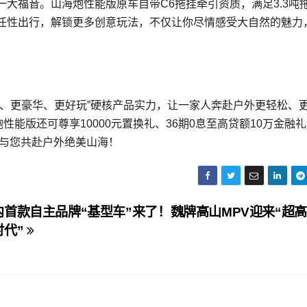
大福音。山海炮性能版原车自带C6拖挂牵引资质，满足3.3吨
任性出行，解锁更多创意玩法，不仅让你尽情感受大自然的魅力
强、更豪华、更好玩”硬核产品实力，让一家人奔赴户外更轻松、
性能版还可尊享10000元置换礼、36期0息至高贷额10万金融
待与您共赴户外绝美山海！
内首款自主品牌“基型车”来了！魏牌高山MPV迎来“超
时代”