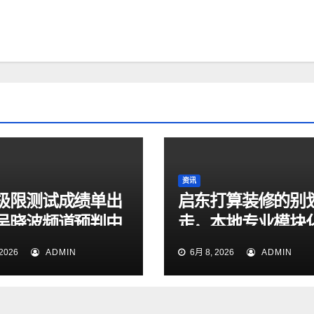
资讯
极限测试成绩单出
启东打算装修的别
吴晓波频道预判中
走，本地专业模块
造的真正转折点
计机构帮你装出舒
2026
ADMIN
6月 8, 2026
ADMIN
家