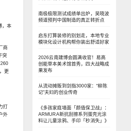
南极极限测试成绩单出炉，吴晓波
频道预判中国制造的真正转折点
搏，本
启东打算装修的别划走，本地专业
模块化设计机构帮你装出舒适好家
厂商
于突
2026云南建博会圆满收官！易高
60
创能草本美术馆首秀，四大战略成
果发布
，更
从流动摊贩到剑指3000家：“柳陈
记”夫妇的创业传奇
力打
《多孩家庭墙面「颜值保卫战」：
ARMURA新抗刮擦系列蛋壳光涂
户外
料让儿童涂鸦、手印「秒消失」》