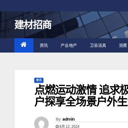
跳
至
内
建材招商
容
资讯
产业地产
卫浴洁具
消费
资讯
点燃运动激情 追求
户探享全场景户外生
By
admin
8月 12, 2024