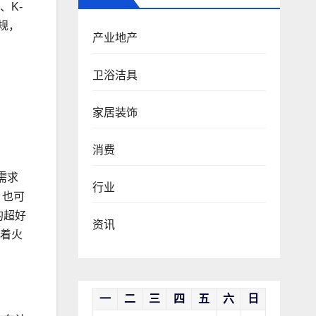
、K-
规，
产业地产
卫浴洁具
家居装饰
消费
需求
行业
，也可
的超好
资讯
吃着火
一
二
三
四
五
六
日