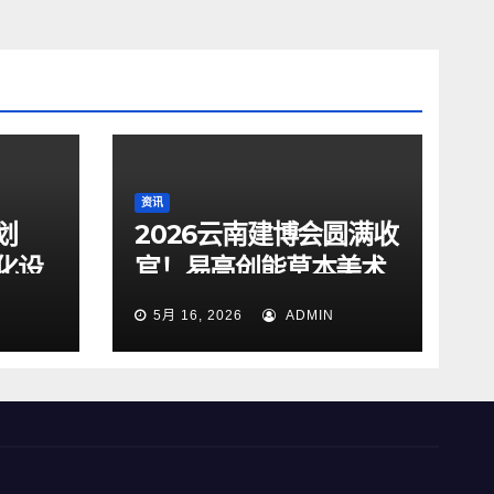
资讯
划
2026云南建博会圆满收
化设
官！易高创能草本美术
适好
馆首秀，四大战略成果
5月 16, 2026
ADMIN
发布