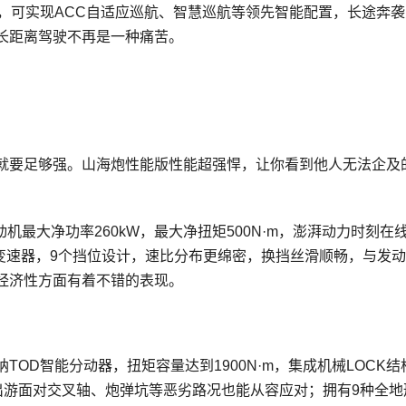
，可实现ACC自适应巡航、智慧巡航等领先智能配置，长途奔袭
长距离驾驶不再是一种痛苦。
就要足够强。山海炮性能版性能超强悍，让你看到他人无法企及
发动机最大净功率260kW，最大净扭矩500N·m，澎湃动力时刻在
变速器，9个挡位设计，速比分布更绵密，换挡丝滑顺畅，与发
经济性方面有着不错的表现。
OD智能分动器，扭矩容量达到1900N·m，集成机械LOCK结
出游面对交叉轴、炮弹坑等恶劣路况也能从容应对；拥有9种全地