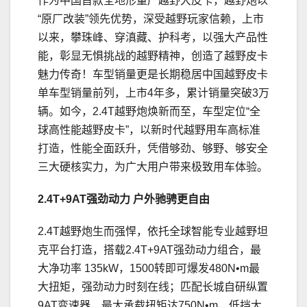
作为中国首款全地形量产越野大皮卡，越野炮以
“原厂改装”领先优势，深受越野玩家信赖，上市
以来，攀珠峰、穿滇藏、护科考，以强大产品性
能，彰显无惧挑战的越野精神，创造了越野皮卡
魅力传奇！车型销量更是长期稳居中国越野皮卡
单车型销量前列，上市4年多，累计销量突破3万
辆。如今，2.4T越野炮焕新而至，车型定位“全
球高性能越野皮卡”，以新时代越野用车高标准
打造，性能全面跃升，凭借够劲、够野、够安全
三大硬核实力，为广大用户带来极致用车体验。
2
.4T+9AT强劲动力
户外驰骋更自由
2.4T越野炮生而强悍，依托全球智能专业越野坦
克平台打造，搭载2.4T+9AT强劲动力组合，最
大净功率 135kW，1500转即可爆发480N•m最
大扭矩，强劲动力时刻在线；匹配长城自研纵置
9AT变速器，最大承载扭矩达750N•m，低挡大