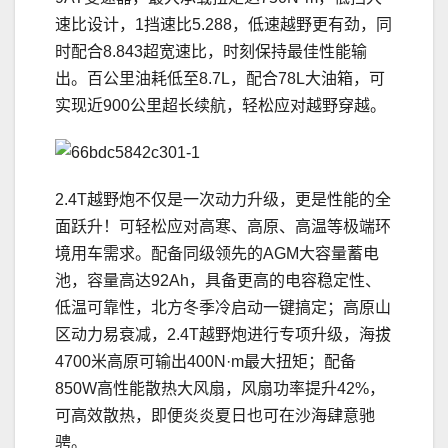
速比设计，1挡速比5.288，低速越野更有劲，同
时配合8.843超宽速比，时刻保持最佳性能输
出。百公里油耗低至8.7L，配合78L大油箱，可
实现近900公里超长续航，轻松应对越野穿越。
2.4T越野炮不仅是一次动力升级，更是性能的全
面跃升！可轻松应对高寒、高原、高温等极端环
境用车需求。配备同级领先的AGM大容量蓄电
池，容量高达92Ah，具备更高的电容稳定性、
低温可靠性，北方冬季冷启动一键搞定；高原山
区动力易衰减，2.4T越野炮进行专项升级，海拔
4700米高原可输出400N·m最大扭矩；配备
850W高性能散热大风扇，风扇功率提升42%，
可高效散热，即便炎炎夏日也可在沙海肆意驰
骋。