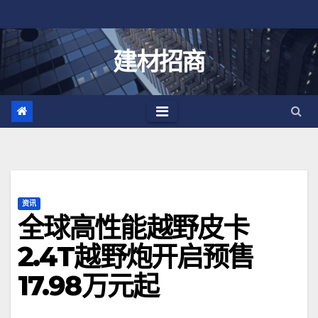
跳
至
内
建材招商
容
资讯
全球高性能越野皮卡
2.4T越野炮开启预售
17.98万元起