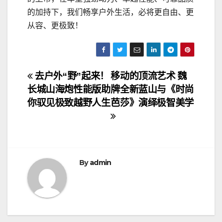
的加持下，我们畅享户外生活，必将更自由、更
从容、更极致！
文
去户外“野”起来！
移动的顶流艺术 魏
长城山海炮性能版助
牌全新蓝山与《时尚
章
你驭见极致越野人生
芭莎》演绎极智美学
导
航
By
admin