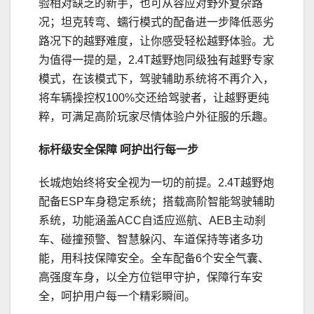
验相对缺乏的新手，也可从容应对野外复杂路
况；坦克转弯、蠕行模式的配备进一步降低恶劣
路况下的越野难度，让你感受轻松越野体验。尤
为值得一提的是，2.4T越野炮同级独有越野专家
模式，在该模式下，驾驶辅助系统将不再介入，
将车辆操控权100%交还给驾驶者，让越野更纯
粹，可满足高阶玩家尽情体验户外征服的乐趣。
标杆级安全保障
呵护出行
每一步
长城炮始终将安全视为一切的前提。2.4T越野炮
配备ESP车身稳定系统；搭载高阶智能驾驶辅助
系统，功能涵盖ACC自适应巡航、AEB主动刹
车、碰撞预警、智慧躲闪、车道保持等诸多功
能，用科技保障安全。全车配备6个安全气囊、
高强度车身，以全方位铠甲守护，保障行车安
全，呵护用户每一个精彩瞬间。