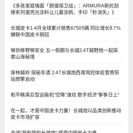
《多孩家庭墙面「颜值保卫战」：ARMURA新抗刮
擦系列蛋壳光涂料让儿童涂鸦、手印「秒消失」》
长城皮卡1-4月全球累计销售67505辆 同比增长9.7%
蝉联中国皮卡销冠
够劲够野够安全 五一假期与长城2.4T越野炮一起探
索山海秘境
穿林越岭 探秘非遗 2.4T长城炮西南驾控体验营贵阳
站燃擎启动
和平精英巨型运输机“空降”潍坊 数字经济“筝筝日上”
在一起，才是中国皮卡力量！长城炮以品类创新推动
皮卡市场扩容
走进“我和我的长城炮” 感受中国皮卡力量