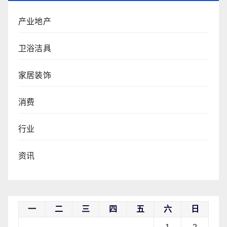
产业地产
卫浴洁具
家居装饰
消费
行业
资讯
一
二
三
四
五
六
日