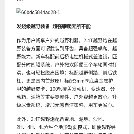
发烧级
越野装备
超强攀爬
无所不能
作为用户畅享户外的越野利器，2.4T越野炮在越
野装备方面可谓武装到牙齿，具备超强攀爬、越
野能力。新车标配前后桥电控机械式差速锁，匹
配分时四驱系统，户外撒欢即便三个车轮同时打
滑，也可轻松脱离困境；标配越野侧踏、前后铁
杠，更是国内首款原厂标配3mm厚底盘金属护
甲的越野皮卡，100%覆盖发动机、变速器、分
动箱、油箱等重要零部件，户外穿越更放心。升
级尿素系统，增加无感自洁策略，用车更省心。
此外，2.4T越野炮配备雪地、泥地、沙地、
2H、4H、4L六种全地形驾驶模式，即便越野经