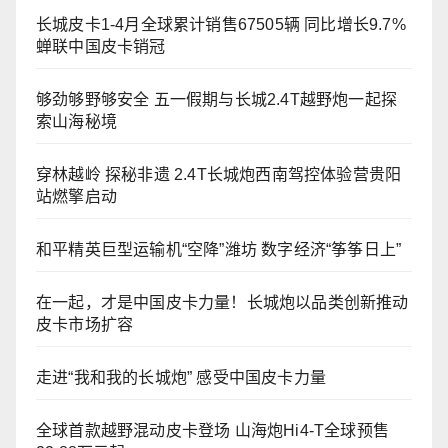
长城皮卡1-4月全球累计销售67505辆 同比增长9.7%
蝉联中国皮卡销冠
够劲够野够安全 五一假期与长城2.4T越野炮一起探
索山海秘境
穿林越岭 探秘非遗 2.4T长城炮西南驾控体验营贵阳
站燃擎启动
和平精英巨型运输机“空降”潍坊 数字经济“筝筝日上”
在一起，才是中国皮卡力量！长城炮以品类创新推动
皮卡市场扩容
走进“我和我的长城炮” 感受中国皮卡力量
全球首款越野混动皮卡登场 山海炮Hi4-T全球预售