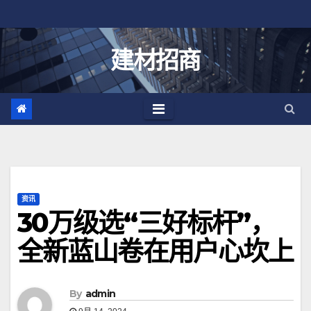
跳
至
内
建材招商
容
资讯
30万级选“三好标杆”，
全新蓝山卷在用户心坎上
By
admin