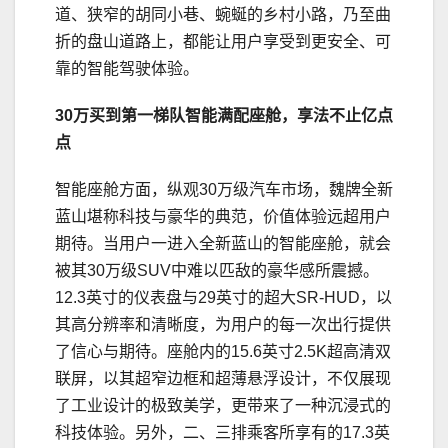
道、狭窄的胡同小巷、蜿蜒的乡村小路，乃至曲
折的盘山道路上，都能让用户享受到更安全、可
靠的智能驾驶体验。
30万买到第一梯队
智能满配座舱
，
享法不止亿点
点
智能座舱方面，纵观30万级汽车市场，魏牌全新
蓝山堪称科技与豪华的典范，价值体验远超用户
期待。当用户一进入全新蓝山的智能座舱，就会
被其30万级SUV中难以匹敌的豪华感所震撼。
12.3英寸的仪表盘与29英寸的超大SR-HUD，以
其高分辨率和清晰度，为用户的每一次出行提供
了信心与期待。座舱内的15.6英寸2.5K超高清双
联屏，以其超窄边框和超薄悬浮设计，不仅展现
了工业设计的极致美学，更带来了一种沉浸式的
科技体验。另外，二、三排乘客所享有的17.3英