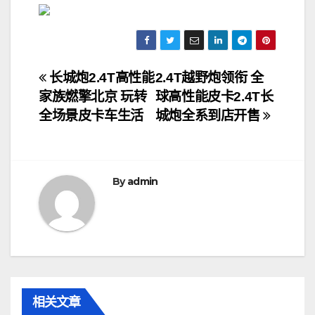
文
长城炮2.4T高性能
2.4T越野炮领衔 全
家族燃擎北京 玩转
球高性能皮卡2.4T长
章
全场景皮卡车生活
城炮全系到店开售
导
航
By
admin
相关文章