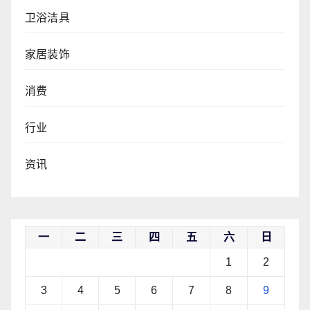
卫浴洁具
家居装饰
消费
行业
资讯
一
二
三
四
五
六
日
1
2
3
4
5
6
7
8
9