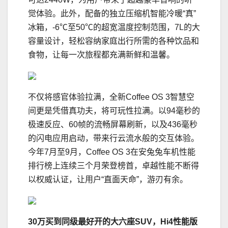
觉体验。此外，配备的独立压缩机智能冷暖“真”
冰箱，-6℃至50℃的超宽温度控制范围，7L的大
容量设计，轻松容纳家庭出行所需的各种饮品和
食物，让每一次旅程都充满新鲜和温馨。
不仅将感官体验拉满，全新Coffee OS 3智慧空
间更是凭借真功夫，将可玩性拉满。以94毫秒的
极速反应、60帧的流畅屏幕刷新，以及436毫秒
的闪电应用启动，带来行云流水般的交互体验。
今年7月至9月，Coffee OS 3在安兔兔车机性能
排行榜上连续三个月荣登榜首，卓越性能不断得
以权威认证，让用户“直面天命”，游刃有余。
30万买到同级最好开的大六座SUV
，
Hi4性能版