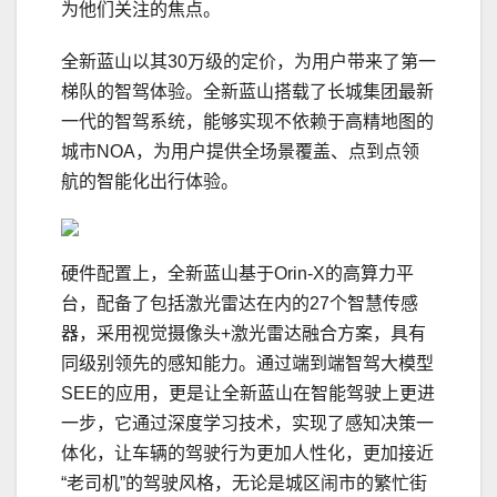
为他们关注的焦点。
全新蓝山以其30万级的定价，为用户带来了第一
梯队的智驾体验。全新蓝山搭载了长城集团最新
一代的智驾系统，能够实现不依赖于高精地图的
城市NOA，为用户提供全场景覆盖、点到点领
航的智能化出行体验。
硬件配置上，全新蓝山基于Orin-X的高算力平
台，配备了包括激光雷达在内的27个智慧传感
器，采用视觉摄像头+激光雷达融合方案，具有
同级别领先的感知能力。通过端到端智驾大模型
SEE的应用，更是让全新蓝山在智能驾驶上更进
一步，它通过深度学
习
技术，实现了感知决策一
体化，让车辆的驾驶行为更加人性化，更加接近
“老司机”的驾驶风格，无论是城区闹市的繁忙街