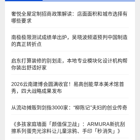
奢悦全屋定制招商政策解读：店面面积和城市选择有
哪些要求
南极极限测试成绩单出炉，吴晓波频道预判中国制造
的真正转折点
启东打算装修的别划走，本地专业模块化设计机构帮
你装出舒适好家
2026云南建博会圆满收官！易高创能草本美术馆首
秀，四大战略成果发布
从流动摊贩到剑指3000家：“柳陈记”夫妇的创业传奇
《多孩家庭墙面「颜值保卫战」：ARMURA新抗刮
擦系列蛋壳光涂料让儿童涂鸦、手印「秒消失」》