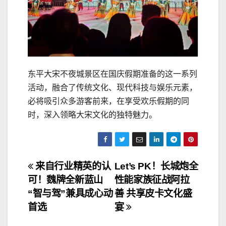
东平大宋不夜城景区在国庆假期准备的这一系列
活动，融合了传统文化、现代科技与娱乐元素，
必将吸引众多游客前来，在享受欢乐假期的同
时，深入领略大宋文化的独特魅力。
文
来自行业精英的认
Let’s PK！长城炮全
可！魏牌全新蓝山
性能家族征战阿拉
章
“智与驾”兼具成心动
善 共享皮卡文化盛
导
首选
宴