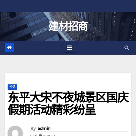
跳
至
内
建材招商
容
资讯
东平大宋不夜城景区国庆
假期活动精彩纷呈
By
admin