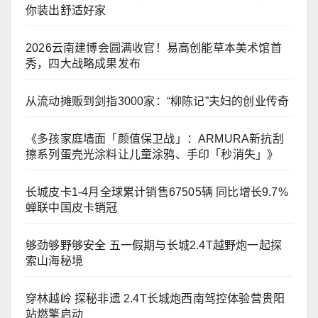
你装出舒适好家
2026云南建博会圆满收官！易高创能草本美术馆首
秀，四大战略成果发布
从流动摊贩到剑指3000家：“柳陈记”夫妇的创业传奇
《多孩家庭墙面「颜值保卫战」：ARMURA新抗刮
擦系列蛋壳光涂料让儿童涂鸦、手印「秒消失」》
长城皮卡1-4月全球累计销售67505辆 同比增长9.7%
蝉联中国皮卡销冠
够劲够野够安全 五一假期与长城2.4T越野炮一起探
索山海秘境
穿林越岭 探秘非遗 2.4T长城炮西南驾控体验营贵阳
站燃擎启动