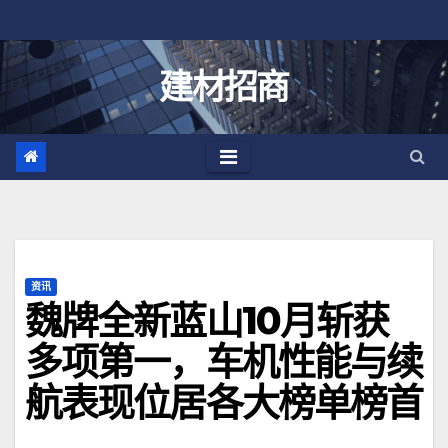
跳
至
内
建材招商
容
资讯
魏牌全新蓝山10月斩获
多项第一，车机性能与续
航表现位居各大榜单榜首