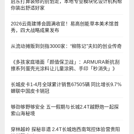
启东打算装修的别划走，本地专业模块化设计机构帮
你装出舒适好家
2026云南建博会圆满收官！易高创能草本美术馆首
秀，四大战略成果发布
从流动摊贩到剑指3000家：“柳陈记”夫妇的创业传奇
《多孩家庭墙面「颜值保卫战」：ARMURA新抗刮
擦系列蛋壳光涂料让儿童涂鸦、手印「秒消失」》
长城皮卡1-4月全球累计销售67505辆 同比增长9.7%
蝉联中国皮卡销冠
够劲够野够安全 五一假期与长城2.4T越野炮一起探
索山海秘境
穿林越岭 探秘非遗 2.4T长城炮西南驾控体验营贵阳