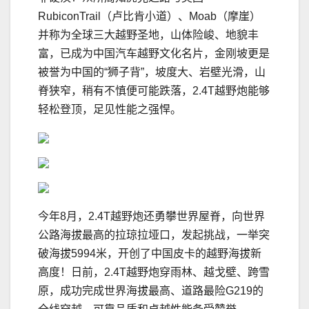
RubiconTrail（卢比肯小道）、Moab（摩崖）
并称为全球三大越野圣地，山体险峻、地貌丰
富，已成为中国汽车越野文化名片，金刚坡更是
被誉为中国的“狮子背”，坡度大、岩壁光滑，山
脊狭窄，稍有不慎便可能跌落，2.4T越野炮能够
轻松登顶，足见性能之强悍。
今年8月，2.4T越野炮还勇攀世界屋脊，向世界
公路海拔最高的拉琼拉垭口，发起挑战，一举突
破海拔5994米，开创了中国皮卡的越野海拔新
高度！日前，2.4T越野炮穿雨林、越戈壁、跨雪
原，成功完成世界海拔最高、道路最险G219的