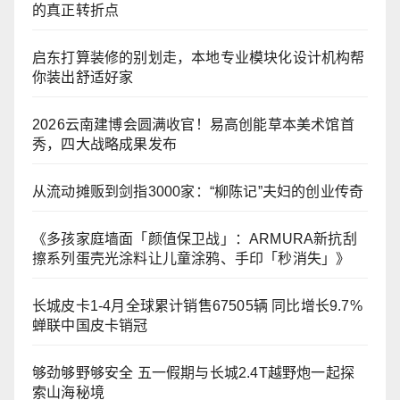
的真正转折点
启东打算装修的别划走，本地专业模块化设计机构帮
你装出舒适好家
2026云南建博会圆满收官！易高创能草本美术馆首
秀，四大战略成果发布
从流动摊贩到剑指3000家：“柳陈记”夫妇的创业传奇
《多孩家庭墙面「颜值保卫战」：ARMURA新抗刮
擦系列蛋壳光涂料让儿童涂鸦、手印「秒消失」》
长城皮卡1-4月全球累计销售67505辆 同比增长9.7%
蝉联中国皮卡销冠
够劲够野够安全 五一假期与长城2.4T越野炮一起探
索山海秘境