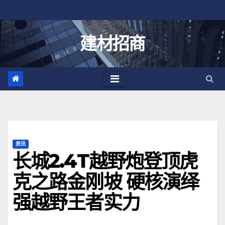
跳
至
内
建材招商
容
资讯
长城2.4T越野炮登顶虎
克之路金刚坡 硬核演绎
强越野王者实力