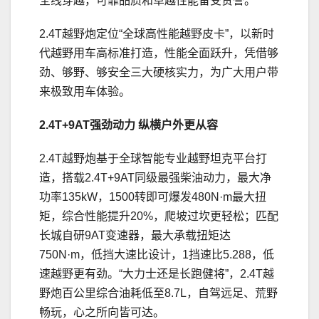
全线穿越，可靠品质和卓越性能备受赞誉。
2.4T越野炮定位“全球高性能越野皮卡”，以新时
代越野用车高标准打造，性能全面跃升，凭借够
劲、够野、够安全三大硬核实力，为广大用户带
来极致用车体验。
2
.4
T
+9
AT强劲动力
纵横户外更从容
2.4T越野炮基于全球智能专业越野坦克平台打
造，搭载2.4T+9AT同级最强柴油动力，最大净
功率135kW，1500转即可爆发480N·m最大扭
矩，综合性能提升20%，爬坡过坎更轻松；匹配
长城自研9AT变速器，最大承载扭矩达
750N·m，低挡大速比设计，1挡速比5.288，低
速越野更有劲。“大力士还是长跑健将”，2.4T越
野炮百公里综合油耗低至8.7L，自驾远足、荒野
畅玩，心之所向皆可达。