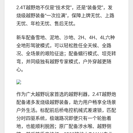
2.4T越野炮不仅是“技术党”，还是“装备党”，发
烧级越野装备“一次拉满”，保障上牌无忧、上路
无忧、年检无忧、售后无忧。
新车配备雪地、泥地、沙地、2H、4H、4L六种
全地形驾驶模式，可以轻松胜任全天候、全路
况、全场景的艰险征途；配备蠕行模式、坦克转
弯，并同级独有越野专家模式，户外穿越更随
心。
作为广大越野玩家首选的越野利器，2.4T越野炮
配备诸多发烧级越野装备，助力用户畅享全场景
户外生活。标配前后桥电控机械式差速锁，匹配
分时四驱系统，极端路况即便只有一个轮胎着
地，也能顺利脱困；原厂配备涉水喉、越野侧