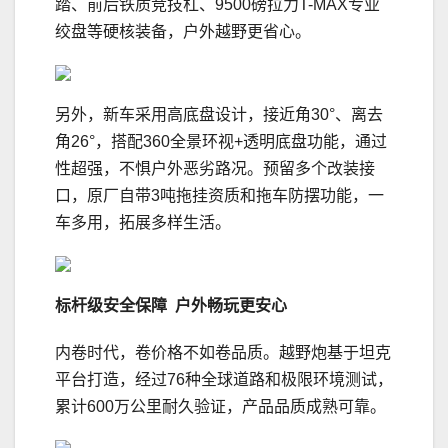
踏、前后铁质竞技杠、9500磅拉力T-MAX专业
绞盘等硬核装备，户外越野更省心。
另外，新车采用高底盘设计，接近角30°、离去
角26°，搭配360全景环视+透明底盘功能，通过
性超强，不惧户外恶劣路况。预留多个改装接
口，原厂自带3吨拖挂资质和拖车防摆功能，一
车多用，拓展多样生活。
标杆级安全保障
户外畅玩更安心
内卷时代，卷价格不如卷品质。越野炮基于坦克
平台打造，经过76种全球道路和极限环境测试，
累计600万公里耐久验证，产品品质成熟可靠。