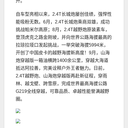
升。
自车型亮相以来，2.4T长城炮屡创佳绩，强悍性
能吸粉无数。6月，2.4T长城炮乘商双雄，成功
挑战帕米尔高原；8月，2.4T越野炮原装素车，
登顶虎克之路金刚坡，并向世界公路海拔最高的
拉琼拉垭口发起挑战，一举突破海拔5994米，
开创了中国皮卡的越野海拔新高度！9月，山海
炮穿越版一箱油横跨1400余公里，穿越大海道
抵达阿拉善，完美诠释户外王者魅力。日前，
2.4T越野炮、山海炮穿越版再赴新征程，穿雨
林、越戈壁、跨雪原，完成世界最高海拔公路
G219全线穿越，可靠品质、卓越性能誉满越野
圈。