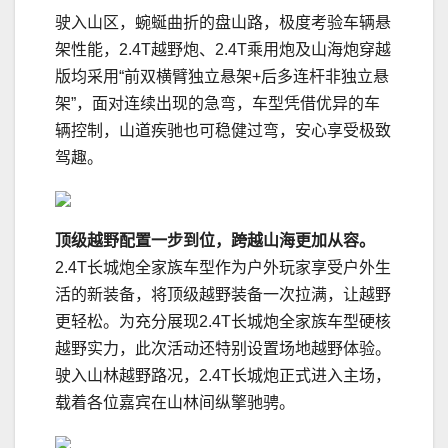
驶入山区，蜿蜒曲折的盘山路，极度考验车辆悬
架性能，2.4T越野炮、2.4T乘用炮及山海炮穿越
版均采用“前双横臂独立悬架+后多连杆非独立悬
架”，面对连续出现的急弯，车型凭借优异的车
辆控制，山道疾驰也可稳健过弯，安心享受极致
驾趣。
顶级越野配置一步到位，跨越山海更加从容。
2.4T长城炮全家族车型作为户外玩家享受户外生
活的新装备，将顶级越野装备一次拉满，让越野
更轻松。为充分展现2.4T长城炮全家族车型硬核
越野实力，此次活动还特别设置场地越野体验。
驶入山林越野路况，2.4T长城炮正式进入主场，
载着各位嘉宾在山林间纵擎驰骋。