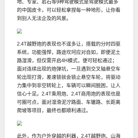
地、专家、岩石等9种驾驶模式是驾驶模式最多
的中国皮卡，可以轻松拿捏每一种地形，让你看
到别人无法企及的风景。
2.4T越野炮的表现也不逞多让，搭载的分时四驱
系统，功能强悍，路途坎坷应对自如，即便泥土
路湿滑，但仅需开启4H模式，便可轻松通过；
面对连续出现的炮弹坑，一旦遇到交叉轴悬空车
轮出现打滑，差速锁就会锁止悬空车轮，将驱动
力集中到非空转轮上，车辆可以瞬间脱困，让人
信心十足。2.4T乘用炮、2.4T商用炮的表现也是
可圈可点，面对湿滑泥泞路面、车辙路、长距离
爬坡等项目，最终也都顺利通过。
此外，作为户外穿越的利器，2.4T越野炮、山海