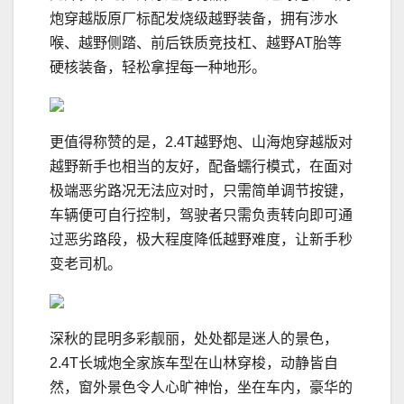
炮穿越版原厂标配发烧级越野装备，拥有涉水
喉、越野侧踏、前后铁质竞技杠、越野AT胎等
硬核装备，轻松拿捏每一种地形。
更值得称赞的是，2.4T越野炮、山海炮穿越版对
越野新手也相当的友好，配备蠕行模式，在面对
极端恶劣路况无法应对时，只需简单调节按键，
车辆便可自行控制，驾驶者只需负责转向即可通
过恶劣路段，极大程度降低越野难度，让新手秒
变老司机。
深秋的昆明多彩靓丽，处处都是迷人的景色，
2.4T长城炮全家族车型在山林穿梭，动静皆自
然，窗外景色令人心旷神怡，坐在车内，豪华的