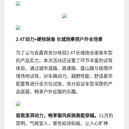
2.4T
动力
+
硬核装备 长城炮拿捏户外全场景
为了让与会嘉宾充分体验2.4T长城炮全家族车型
的产品实力，本次活动还设置了环节丰富的试驾
体验，通过城市道路、高速路、盘山路与极限环
境场地试驾，对车辆动力、越野性能、舒适豪华
配置等进行全方位试炼，充分验证车型深厚的产
品底蕴，畅享户外征服的乐趣。
极致澎湃动力
，
畅享御风疾驰高能穿越
。
11月的
昆明，气候宜人，景色如诗如画，让人心旷神