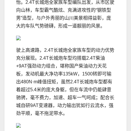
怡。2.4T长城炮全家族车型编队出发，从市区驶
向山林，车型霸气酷炫、充满进攻性的“钢铁型
男”造型，与户外秀丽的山川美景相得益彰，庞
大的车队气势磅礴，形成一道靓丽的风景。
驶上高速路，2.4T长城炮全家族车型的动力优势
充分展现。2.4T长城炮车型均搭载2.4T柴油
+9AT强劲动力组合，堪称国产柴油动力天花
板，发动机最大净功率135kW，1500转即可输
出480N·m峰值扭矩，虽然2.4T长城炮车型都有
着超过5.4米的庞大身躯，但在车流中仍能肆意
驰骋，毫不费力，加速、超车一气呵成；配合长
城自研9AT变速器，动力输出犹如行云流水，强
劲平顺，毫不拖泥带水。