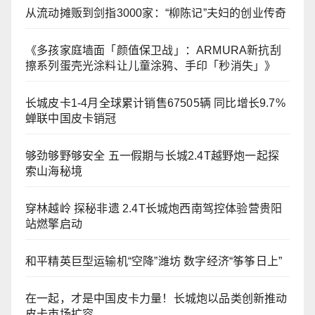
从流动摊贩到剑指3000家：“柳陈记”夫妇的创业传奇
《多孩家庭墙面「颜值保卫战」：ARMURA新抗刮
擦系列蛋壳光涂料让儿童涂鸦、手印「秒消失」》
长城皮卡1-4月全球累计销售67505辆 同比增长9.7%
蝉联中国皮卡销冠
够劲够野够安全 五一假期与长城2.4T越野炮一起探
索山海秘境
穿林越岭 探秘非遗 2.4T长城炮西南驾控体验营贵阳
站燃擎启动
和平精英巨型运输机“空降”潍坊 数字经济“筝筝日上”
在一起，才是中国皮卡力量！长城炮以品类创新推动
皮卡市场扩容