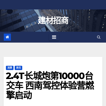
跳
至
内
建材招商
容
消费
资讯
2.4T长城炮第10000台
交车 西南驾控体验营燃
擎启动