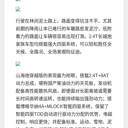
行驶在林间泥土路上，路面变得坑洼不平，尤其
前期的降雨让本已难行的车辙路愈发泥泞，低附
着力的路面让车辆很容易出现打滑。2.4T长城炮
家族车型均搭载强大四驱系统，可以轻松胜任全
天候、全路况、全场景艰险征途。
山海炮穿越版的表现最为抢眼，搭载2.4T+9AT
动力总成，堪称国产柴油动力的天花板，发动机
配备高性能散热风扇，即便面对长距离坡道需要
长时间高转速运转，也能持续输出强劲动力；搭
载博格华纳4A+MLOCK智能四驱系统，保留了
智能四驱TOD自动进行驱动力分配的优势，电磁
控制，响应更快；并配备标准、运动、雪地、泥