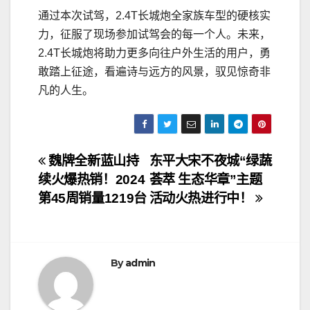
通过本次试驾，2.4T长城炮全家族车型的硬核实
力，征服了现场参加试驾会的每一个人。未来，
2.4T长城炮将助力更多向往户外生活的用户，勇
敢踏上征途，看遍诗与远方的风景，驭见惊奇非
凡的人生。
文
魏牌全新蓝山持
东平大宋不夜城“绿蔬
续火爆热销！2024
荟萃 生态华章”主题
章
第45周销量1219台
活动火热进行中！
导
航
By
admin