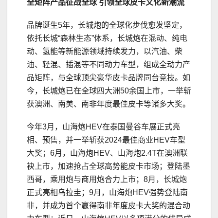
全矩阵产品征战全球
引领全球皮卡文化新潮流
品牌诞生5年，长城炮的全球化步伐愈发坚定，
依托长城“森林生态”体系，长城炮在混动、纯电
动、氢能等新能源领域持续发力，以汽油、柴
油、轻混、插混等不同动力车型，组成全动力产
品矩阵，与全球顶尖豪华皮卡品牌同台竞技。如
今，长城炮已在全球四大洲50余国上市，一举斩
获澳洲、南美、南非年度最佳皮卡等诸多大奖。
今年3月，山海炮HEV在泰国曼谷车展正式亮
相、预售，并一举斩获2024最佳商业HEV车型
大奖；6月，山海炮HEV、山海炮2.4T在澳洲联
袂上市，加速抢占全球高势能皮卡市场；登陆墨
西哥，乘用炮与商用炮合力上市；8月，长城炮
正式亮相乌拉圭；9月，山海炮HEV强势登陆南
非，并成为首个赢得南非年度皮卡大奖的混合动