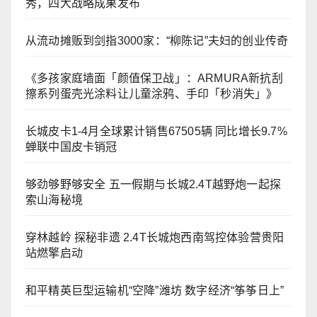
秀，四大战略成果发布
从流动摊贩到剑指3000家：“柳陈记”夫妇的创业传奇
《多孩家庭墙面「颜值保卫战」：ARMURA新抗刮
擦系列蛋壳光涂料让儿童涂鸦、手印「秒消失」》
长城皮卡1-4月全球累计销售67505辆 同比增长9.7%
蝉联中国皮卡销冠
够劲够野够安全 五一假期与长城2.4T越野炮一起探
索山海秘境
穿林越岭 探秘非遗 2.4T长城炮西南驾控体验营贵阳
站燃擎启动
和平精英巨型运输机“空降”潍坊 数字经济“筝筝日上”