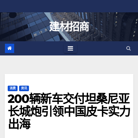
跳
至
内
建材招商
容
消费
资讯
200辆新车交付坦桑尼亚
长城炮引领中国皮卡实力
出海