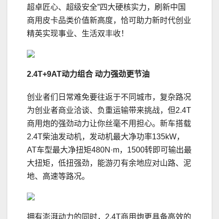
超卓匠心、超级安全”四大硬核实力，刷新中国
商用皮卡品类价值新高度，恰可助力新时代创业
精英实现事业、生活双丰收！
2.4T+9AT
动力组合
动力强劲更节油
创业者们日常难免要往返于不同城市，复杂路况
为创业者商业洽谈、负重运输带来挑战，但2.4T
商用炮的强劲动力让你丝毫不用担心。新车搭载
2.4T柴油发动机，发动机最大净功率135kW，
AT车型最大净扭矩480N·m，1500转即可输出最
大扭矩，低扭强劲，能游刃有余地应对山路、泥
地、高速等路况。
拥有澎湃动力的同时，2.4T商用炮更具备高效的