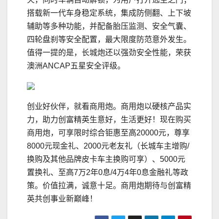
搭载新一代车身稳定系统，集成防侧翻、上下坡
辅助等多种功能，并配备胎压监测、安全气囊、
四轮盘刹等安全配置，最大限度防范意外发生。
值得一提的是，长城炮还以强劲安全性能，荣获
澳洲ANCAP五星安全评级。
创业好伙伴，就看商用炮。商用炮以硬核产品实
力，助力创富精英生意好，生活更好！现在购买
商用炮，可享限时综合钜惠至高20000元，尊享
8000元现金礼、2000元老友礼（长城车主增购/
换购及其他品牌皮卡车主换购可享）、5000元
置换礼、至高7万2年0息/4万4年0息金融礼等政
策。价值拉满，诚意十足。商用炮期待与创富精
英共创事业新巅峰！