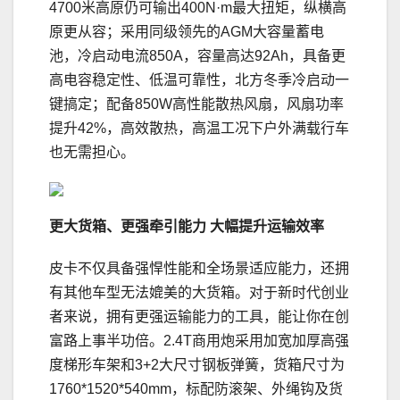
4700米高原仍可输出400N·m最大扭矩，纵横高
原更从容；采用同级领先的AGM大容量蓄电
池，冷启动电流850A，容量高达92Ah，具备更
高电容稳定性、低温可靠性，北方冬季冷启动一
键搞定；配备850W高性能散热风扇，风扇功率
提升42%，高效散热，高温工况下户外满载行车
也无需担心。
更大货箱、
更强牵引能力 大幅提升运输效率
皮卡不仅具备强悍性能和全场景适应能力，还拥
有其他车型无法媲美的大货箱。对于新时代创业
者来说，拥有更强运输能力的工具，能让你在创
富路上事半功倍。2.4T商用炮采用加宽加厚高强
度梯形车架和3+2大尺寸钢板弹簧，货箱尺寸为
1760*1520*540mm，标配防滚架、外绳钩及货