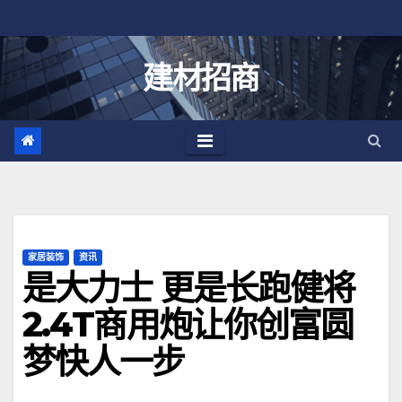
跳
至
内
建材招商
容
家居装饰
资讯
是大力士 更是长跑健将
2.4T商用炮让你创富圆
梦快人一步