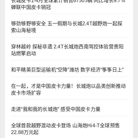
长城皮卡1-4月全球累计销售67505辆 同比增长9.7%
蝉联中国皮卡销冠
够劲够野够安全 五一假期与长城2.4T越野炮一起探
索山海秘境
穿林越岭 探秘非遗 2.4T长城炮西南驾控体验营贵阳
站燃擎启动
和平精英巨型运输机“空降”潍坊 数字经济“筝筝日上”
在一起，才是中国皮卡力量！长城炮以品类创新推动
皮卡市场扩容
走进“我和我的长城炮” 感受中国皮卡力量
全球首款越野混动皮卡登场 山海炮Hi4-T全球预售
22.88万元起