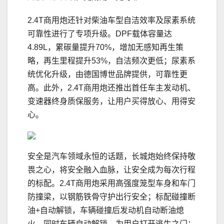
2.4T商用炮还针对柴油车型自洁效率及尿素系统
可靠性进行了专项升级。DPF载体容量达
4.89L，累碳量提升70%，增加无感知再生策
略，再生里程提升53%，自洁频次更低；尿素系
统优化升级，由德国博世品牌提供，可靠性更
高。此外，2.4T商用炮还推出首任车主发动机、
变速器终身质保服务，让用户买得放心、用得安
心。
安全是汽车领域永恒的话题，长城炮始终保持敬
畏之心，将安全融入血脉，让安全成为每次行程
的标配。‌2.4T商用炮采用高强度笼型车身和车门
防撞梁，以钢筋铁骨守护出行安全；标配碰撞断
油+自动解锁，车辆碰撞后发动机自动断油熄
火，同时车辆自动解锁，为用户打开逃生之门；