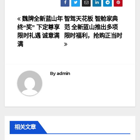
文
魏牌全新蓝山年
智驾天花板 智舱家典
终“奖” 下定尊享
范 全新蓝山推出多项
章
限时礼遇 诚意满
限时福利，抢购正当时
导
满
航
By
admin
相关文章