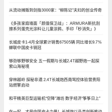
从流动摊贩到剑指3000家：“柳陈记”夫妇的创业传奇
《多孩家庭墙面「颜值保卫战」：ARMURA新抗刮
擦系列蛋壳光涂料让儿童涂鸦、手印「秒消失」》
长城皮卡1-4月全球累计销售67505辆 同比增长9.7%
蝉联中国皮卡销冠
够劲够野够安全 五一假期与长城2.4T越野炮一起探
索山海秘境
穿林越岭 探秘非遗 2.4T长城炮西南驾控体验营贵阳
站燃擎启动
和平精英巨型运输机“空降”潍坊 数字经济“筝筝日上”
在一起，才是中国皮卡力量！长城炮以品类创新推动