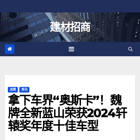
跳
至
内
建材招商
容
消费
资讯
拿下车界“奥斯卡”！魏
牌全新蓝山荣获2024轩
辕奖年度十佳车型