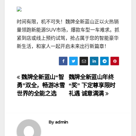
时间有限，机不可失！魏牌全新蓝山正以火热销
量领跑新能源SUV市场，爆款车型一车难求。抓
紧到店或线上预约试驾，抢占属于您的智能豪华
新生活，和家人一起开启未来出行新篇章！
文
魏牌全新蓝山“智
魏牌全新蓝山年终
勇”双全，畅游冰雪
“奖” 下定尊享限时
章
世界的全能之选
礼遇 诚意满满
导
航
By
admin