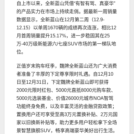
自上市以来，全新蓝山凭借“有智有驾、真豪华”
的产品实力在市场上持续走俏。据最新一周销量
数据显示，全新蓝山在12月第二周（12.9-
12.15）以单周1670辆的成绩再次连涨，相比12
月首周销量提升15.17%，进一步稳固其在25
万-40万级新能源六/七座SUV市场的第一梯队地
位。
正值岁末购车旺季，魏牌全新蓝山还为广大消费
者准备了丰厚的下定尊享限时礼遇。自12月10
日至12月31日，下定魏牌全新蓝山即可获得
2000元限时红包、5000元直抵8000元购车款、
5000元选装基金、价值26000元城市NOA智驾
功能终身免费，以及丰富灵活的金融贷款政策；
置换用户还可享受至高3万元置换补贴、2万元国
家以旧换新补贴等，助力更多用户轻松拿下全场
景智慧旗舰SUV，畅享高端豪华美好出行生活。