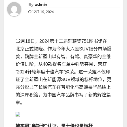
By
admin
12月 19, 2024
12月18日，2024第十二届轩辕奖751图书馆在
北京正式揭晓。作为今年大六座SUV细分市场爆
款，魏牌全新蓝山以有智、有驾、真豪华的全维
价值进阶，从40款提名车单中强势突围，荣获
“2024轩辕年度十佳汽车”殊荣。这一荣耀不仅印
证了全新蓝山在新能源SUV领域的标杆地位，更
充分彰显了长城汽车在智能化与高端豪华品质上
的深厚积淀，为中国汽车品牌书写了新的辉煌篇
章。
被车界“奥斯卡”认证
，
是十佳也是标杆