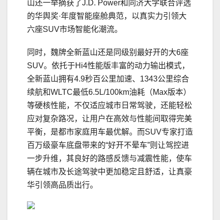
山还一举摘获了J.D. Power和同济大学联合评选
的华舆奖·年度智能座舱典范，以真实力引领大
六座SUV市场智能化潮流。
同时，魏牌全新蓝山还是同级别最好开的大6座
SUV。依托于Hi4性能版丰富的动力输出模式，
全新蓝山拥有4.9秒百公里加速、1343公里综合
续航和WLTC最低6.5L/100km油耗（Max版本）
等硬核性能，不仅适应城市日常驾驶，还能轻松
应对复杂路况，让用户在高效与性能间取得完美
平衡，是都市家庭用车最优解。而SUV专家打造
百万级豪车底盘带来的“好开不晕车”则让驾控进
一步升维，其良好的路感反馈与减震性能，使车
辆在城市及长途驾驶中更加稳定且舒适，让真豪
华引领高品质出行。