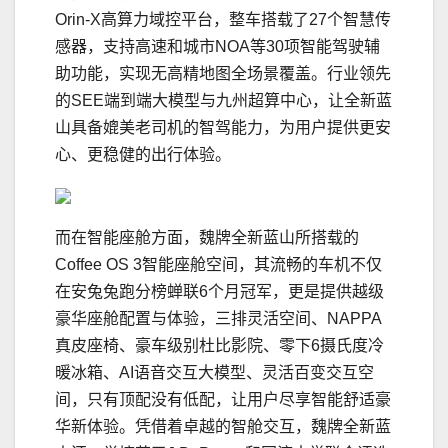
Orin-X高算力域控平台，整车搭载了27个智慧传
感器，支持高速和城市NOA等30项智能驾驶辅
助功能，实现无高精地图全场景覆盖。行业领先
的SEE端到端大模型与九州超算中心，让全新蓝
山具备媲美老司机的智驾能力，为用户提供更安
心、更稳健的出行体验。
而在智能座舱方面，魏牌全新蓝山所搭载的
Coffee OS 3智能座舱空间，其流畅的车机不仅
在安兔兔跑分榜蝉联6个月冠军，更是提供越级
豪华座舱配置与体验，三排灵活空间、NAPPA
真皮座椅、豪车级别杜比影院、零下6摄氏度冷
暖冰箱、AI语音交互大模型、灵活百变交互空
间，只有顶配没有低配，让用户尽享智能舒适豪
华新体验。凭借着卓越的智舱交互，魏牌全新蓝