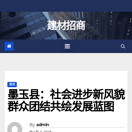
跳
至
内
建材招商
容
资讯
墨玉县：社会进步新风貌
群众团结共绘发展蓝图
By
admin