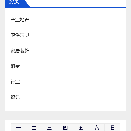
分类
产业地产
卫浴洁具
家居装饰
消费
行业
资讯
一
二
三
四
五
六
日