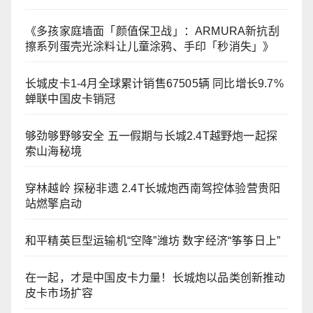
《多孩家庭墙面「颜值保卫战」：ARMURA新抗刮
擦系列蛋壳光涂料让儿童涂鸦、手印「秒消失」》
长城皮卡1-4月全球累计销售67505辆 同比增长9.7%
蝉联中国皮卡销冠
够劲够野够安全 五一假期与长城2.4T越野炮一起探
索山海秘境
穿林越岭 探秘非遗 2.4T长城炮西南驾控体验营贵阳
站燃擎启动
和平精英巨型运输机“空降”潍坊 数字经济“筝筝日上”
在一起，才是中国皮卡力量！长城炮以品类创新推动
皮卡市场扩容