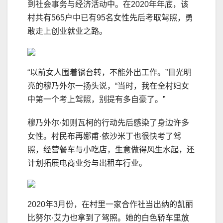
到社会事务与经济活动中。在2020年年底，该
村共有565户中已有95名女性先后考取驾照，勇
敢走上创业就业之路。
“以前女人围着锅台转，不能外出工作。”目光明
亮的穆乃外尔一扬头说，“当时，我在全村妇女
中第一个考上驾照，别提有多自豪了。”
穆乃外尔·如则瓦柯的行动先后感染了身边许多
女性。村民布再娜甫·依沙米丁也很快考了驾
照，经营餐车与小吃店，生意做得风生水起，还
计划拓展电商业务与出租车行业。
2020年3月份，在村里一家合作社当出纳的凯丽
比努尔·艾力也拿到了驾照。她的白色轿车里放