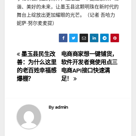
谐、美好的未来，让墨玉县这颗明珠在新时代的
舞台上绽放出更加耀眼的光芒。（记者 吾哈力
妮萨·努尔麦麦提）
文
墨玉县民生改
电商商家想一键铺货，
善：为什么这里
软件开发者竟使用点三
章
的老百姓幸福感
电商API接口快速满
导
爆棚？
足！
航
By
admin