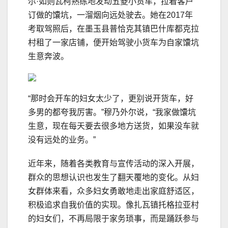
尔·如则瓦柯熟练地发动五菱小货车，拉着客户
订做的馕坑，一溜烟向远处驶去。她在2017年
考取驾照后，在墨玉县普恰克其镇巴什库都克拉
村租了一家店铺，便开始驾驶小货车为自家馕坑
生意奔波。
“那时会开车的妇女太少了，更别说开货车，好
多男的都夸我厉害。”穆乃外尔说，“我家做馕坑
生意，现在每天要去很多地方送货，如果没车就
没有远处的业务。”
近年来，随着各类教育与宣传活动的深入开展，
群众的思想认识也发生了翻天覆地的变化。从妇
女群体来看，众多妇女勇敢地走出家庭舒适区，
积极追求自我价值的实现。像扎瓦镇托格拉亚村
的妇女们，不再局限于家务琐事，而是踊跃参与