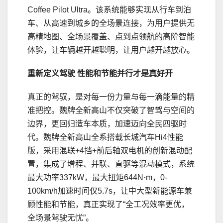
Coffee Pilot Ultra。该系统能够实现从行车到泊
车、从高速到城乡的全场景连接，为用户提供无
高精地图、全场景覆盖、点到点领航的高阶智能
体验，让车辆越开越聪明，让用户越开越放心。
重新定义驾驶 性能和节能并行才是真好开
真正的驾驭，是对每一份力量与每一滴能量的精
准把控。魏牌全新高山不仅突破了智驾与空间的
边界，更回归造车本质，加速迈向全民四驱时
代。魏牌全新高山全系搭载长城汽车Hi4性能
版，采用混联+4挡+前后轴双电机的创新混动配
置，集成了增程、并联、直驱等混动模式，系统
最大功率337kW，最大扭矩644N·m，0-
100km/h加速时间仅5.7s，让中大型新能源车兼
顾性能和节能，真正实现了“全工况效率更优，
全场景驾驶无忧”。