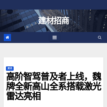
跳
至
内
建材招商
容
资讯
高阶智驾普及者上线，魏
牌全新高山全系搭载激光
雷达亮相