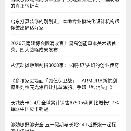
的真正转折点
启东打算装修的别划走，本地专业模块化设计机构帮
你装出舒适好家
2026云南建博会圆满收官！易高创能草本美术馆首
秀，四大战略成果发布
从流动摊贩到剑指3000家：“柳陈记”夫妇的创业传奇
《多孩家庭墙面「颜值保卫战」：ARMURA新抗刮
擦系列蛋壳光涂料让儿童涂鸦、手印「秒消失」》
长城皮卡1-4月全球累计销售67505辆 同比增长9.7%
蝉联中国皮卡销冠
够劲够野够安全 五一假期与长城2.4T越野炮一起探