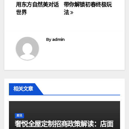
章
用东方自然美对话
带你解锁初春终极玩
导
世界
法
航
By
admin
相关文章
资讯
奢悦全屋定制招商政策解读：店面