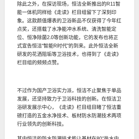
除此之外，在探访现场，恒洁全新推出的R11智
能一体机同样给《走读》栏目组留下了深刻印
象。这款颜值爆表的卫浴新品不仅获得了今年红
点奖，还搭载了水净能冲水系统、清洗智能定
位、恒净除菌2.0等创新功能，它的发布也将正
式宣告恒洁“智能R时代”的到来。此外恒洁全新
研发的花洒阻垢等卫浴技术，也得到了《走读》
栏目组的频频点赞。
不过作为国产卫浴实力派，恒洁不止聚焦于单品
发展，还坚持致力于卫浴科技的创新。在恒洁卫
浴研发展示中心，《走读》栏目组目睹了恒洁重
磅打造的五金水净技术、板材防水防潮技术两项
行业领先的创新科技。
其中恒洁的防水防潮技术能让基材在80°热水中