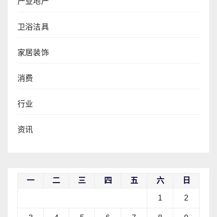
产业地产
卫浴洁具
家居装饰
消费
行业
资讯
一
二
三
四
五
六
日
1
2