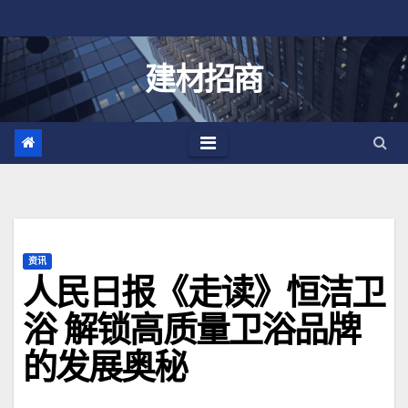
跳
至
内
建材招商
容
资讯
人民日报《走读》恒洁卫
浴 解锁高质量卫浴品牌
的发展奥秘