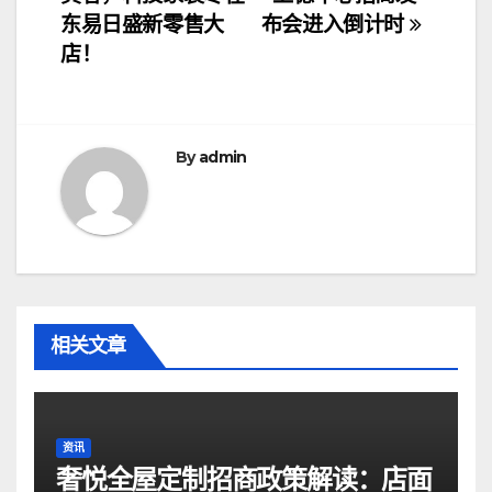
章
东易日盛新零售大
布会进入倒计时
导
店！
航
By
admin
相关文章
资讯
奢悦全屋定制招商政策解读：店面