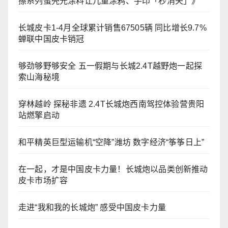
擦系列蛋壳光涂料让儿童涂鸦、手印「秒消失」》
长城皮卡1-4月全球累计销售67505辆 同比增长9.7%
蝉联中国皮卡销冠
够劲够野够安全 五一假期与长城2.4T越野炮一起探
索山海秘境
穿林越岭 探秘非遗 2.4T长城炮西南驾控体验营贵阳
站燃擎启动
和平精英巨型运输机“空降”潍坊 数字经济“筝筝日上”
在一起，才是中国皮卡力量！长城炮以品类创新推动
皮卡市场扩容
走进“我和我的长城炮” 感受中国皮卡力量