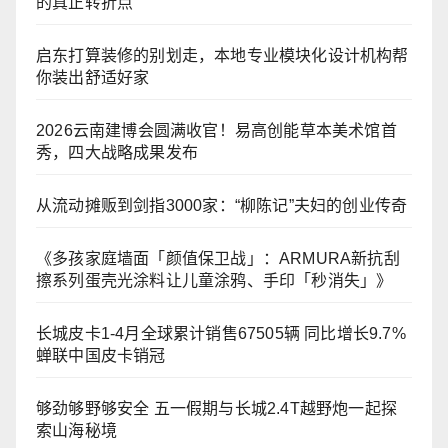
的真正转折点
启东打算装修的别划走，本地专业模块化设计机构帮
你装出舒适好家
2026云南建博会圆满收官！易高创能草本美术馆首
秀，四大战略成果发布
从流动摊贩到剑指3000家：“柳陈记”夫妇的创业传奇
《多孩家庭墙面「颜值保卫战」：ARMURA新抗刮
擦系列蛋壳光涂料让儿童涂鸦、手印「秒消失」》
长城皮卡1-4月全球累计销售67505辆 同比增长9.7%
蝉联中国皮卡销冠
够劲够野够安全 五一假期与长城2.4T越野炮一起探
索山海秘境