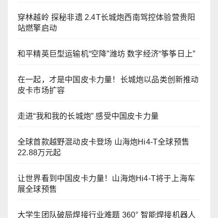
穿林越岭 探秘非遗 2.4T长城炮西南驾控体验营贵阳
站燃擎启动
和平精英巨型运输机“空降”潍坊 数字经济“筝筝日上”
在一起，才是中国皮卡力量！长城炮以品类创新推动
皮卡市场扩容
走进“我和我的长城炮” 感受中国皮卡力量
全球首款越野混动皮卡登场 山海炮Hi4-T全球预售
22.88万元起
让世界看到中国皮卡力量！山海炮Hi4-T将于上海车
展全球预售
大学生团队破局焊接行业难题 360° 智能焊接机器人