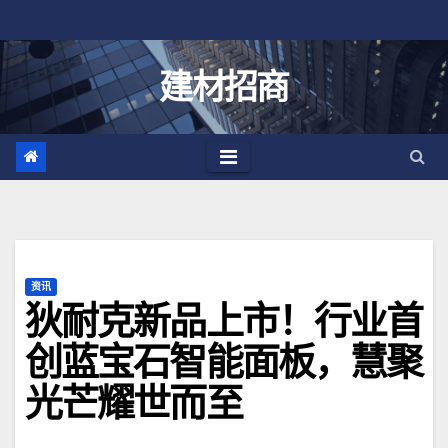
跳
至
内
建材招商
容
资讯
狄耐克新品上市！行业首
创蓝宝石智能面板，慧聚
光芒耀世而至