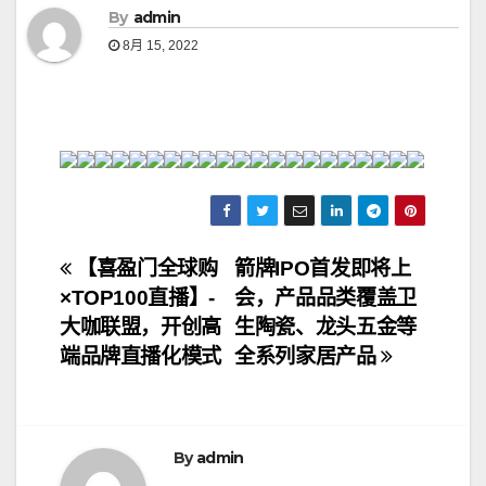
By
admin
8月 15, 2022
文
【喜盈门全球购
箭牌IPO首发即将上
×TOP100直播】-
会，产品品类覆盖卫
章
大咖联盟，开创高
生陶瓷、龙头五金等
导
端品牌直播化模式
全系列家居产品
航
By
admin