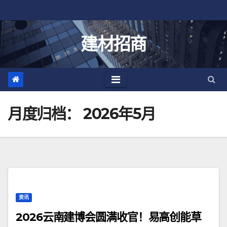
跳
至
内
建材招商
容
月度归档：
2026年5月
资讯
2026云南建博会圆满收官！易高创能草