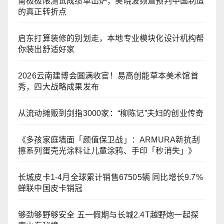
南极极限测试成绩单出炉，吴晓波频道预判中国制造
的真正转折点
启东打算装修的别划走，本地专业模块化设计机构帮
你装出舒适好家
2026云南建博会圆满收官！易高创能草本美术馆首
秀，四大战略成果发布
从流动摊贩到剑指3000家：“柳陈记”夫妇的创业传奇
《多孩家庭墙面「颜值保卫战」：ARMURA新抗刮
擦系列蛋壳光涂料让儿童涂鸦、手印「秒消失」》
长城皮卡1-4月全球累计销售67505辆 同比增长9.7%
蝉联中国皮卡销冠
够劲够野够安全 五一假期与长城2.4T越野炮一起探